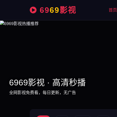
69
69
影视
首页
6969影视 · 高清秒播
全网影视免费看，每日更新，无广告